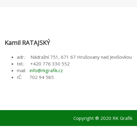
Kamil RATAJSKÝ
adr.: Nádražní 751, 671 67 Hrušovany nad Jevišovkou
tel.: +420 776 330 552
mail:
info@rkgrafik.cz
IČ: 702 94 585
Copyright ®
2020 RK Grafik